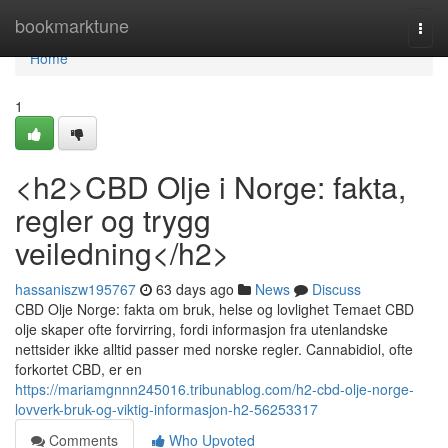
Home
bookmarktune
Togg
navi
Home
1
<h2>CBD Olje i Norge: fakta,
regler og trygg
veiledning</h2>
hassaniszw195767
63 days ago
News
Discuss
CBD Olje Norge: fakta om bruk, helse og lovlighet Temaet CBD
olje skaper ofte forvirring, fordi informasjon fra utenlandske
nettsider ikke alltid passer med norske regler. Cannabidiol, ofte
forkortet CBD, er en
https://mariamgnnn245016.tribunablog.com/h2-cbd-olje-norge-
lovverk-bruk-og-viktig-informasjon-h2-56253317
Comments
Who Upvoted