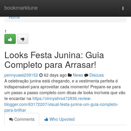
Home
bookmarktune
Togg
navi
Home
1
Looks Festa Junina: Guia
Completo para Arrasar!
pennyuwsi239152
62 days ago
News
Discuss
A celebração junina está chegando, e a vestimenta perfeita é
indispensável para aproveitar cada momento! Prepare-se para
um passo a passo completo com dicas de looks incríveis que vão
te encantar na
https://vinnyahrs472836.review-
blogger.com/63172207/visual-festa-junina-um-guia-completo-
para-brilhar
Comments
Who Upvoted