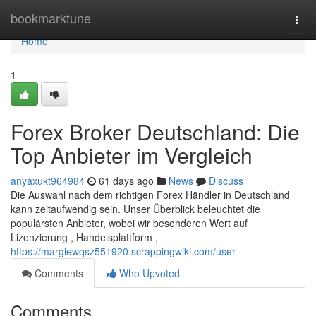
Home
bookmarktune
Togg
navi
Home
1
Forex Broker Deutschland: Die
Top Anbieter im Vergleich
anyaxukt964984
61 days ago
News
Discuss
Die Auswahl nach dem richtigen Forex Händler in Deutschland
kann zeitaufwendig sein. Unser Überblick beleuchtet die
populärsten Anbieter, wobei wir besonderen Wert auf
Lizenzierung , Handelsplattform ,
https://margiewqsz551920.scrappingwiki.com/user
Comments
Who Upvoted
Comments