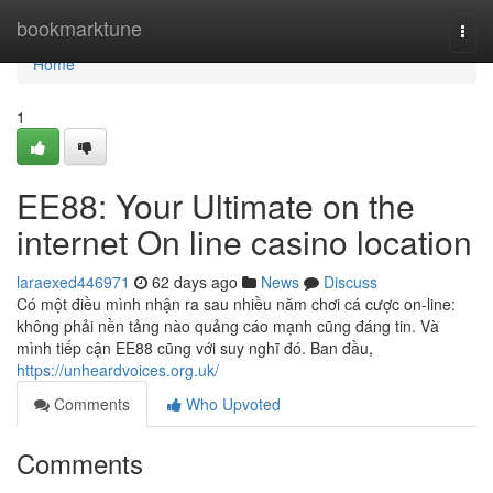
Home
bookmarktune
Togg
navi
Home
1
EE88: Your Ultimate on the
internet On line casino location
laraexed446971
62 days ago
News
Discuss
Có một điều mình nhận ra sau nhiều năm chơi cá cược on-line:
không phải nền tảng nào quảng cáo mạnh cũng đáng tin. Và
mình tiếp cận EE88 cũng với suy nghĩ đó. Ban đầu,
https://unheardvoices.org.uk/
Comments
Who Upvoted
Comments