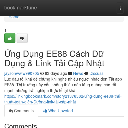
Home
bookmarktune
Togg
navi
Home
1
Ứng Dụng EE88 Cách Dữ
Dụng & Link Tải Cập Nhật
jaysonwwlw990705
63 days ago
News
Discuss
Lúc đầu tôi khá dè chừng khi nghe nhiều người nhắc đến Tải app
EE88. Thị trường này vốn không thiếu nền tảng quảng cáo rất
mạnh nhưng trải nghiệm thực tế lại khá
https://linkingbookmark.com/story21376562/Ứng-dụng-ee88-thủ-
thuật-toàn-diện-Đường-link-tải-cập-nhật
Comments
Who Upvoted
Comments