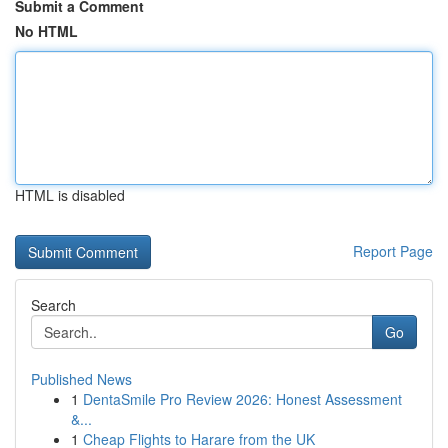
Submit a Comment
No HTML
HTML is disabled
Report Page
Search
Go
Published News
1
DentaSmile Pro Review 2026: Honest Assessment
&...
1
Cheap Flights to Harare from the UK