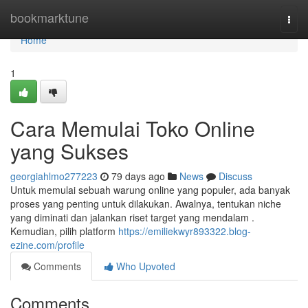
Home
bookmarktune
Togg
navi
Home
1
Cara Memulai Toko Online
yang Sukses
georgiahlmo277223
79 days ago
News
Discuss
Untuk memulai sebuah warung online yang populer, ada banyak
proses yang penting untuk dilakukan. Awalnya, tentukan niche
yang diminati dan jalankan riset target yang mendalam .
Kemudian, pilih platform
https://emiliekwyr893322.blog-
ezine.com/profile
Comments
Who Upvoted
Comments