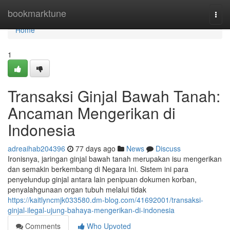
Home
bookmarktune
Togg
navi
Home
1
Transaksi Ginjal Bawah Tanah:
Ancaman Mengerikan di
Indonesia
adreaihab204396
77 days ago
News
Discuss
Ironisnya, jaringan ginjal bawah tanah merupakan isu mengerikan
dan semakin berkembang di Negara Ini. Sistem ini para
penyelundup ginjal antara lain penipuan dokumen korban,
penyalahgunaan organ tubuh melalui tidak
https://kaitlyncmjk033580.dm-blog.com/41692001/transaksi-
ginjal-ilegal-ujung-bahaya-mengerikan-di-indonesia
Comments
Who Upvoted