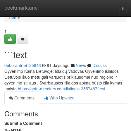
Home
bookmarktune
Togg
navi
Home
1
```text
deborahtrmi125643
81 days ago
News
Discuss
Gyvenimo Kaina Lietuvoje: Išlaidų Vadovas Gyvenimo išlaidos
Lietuvoje šiuo metu gali varijuotis priklausomai nuo regiono ir
gyvenimo stiliaus . Svarbiausios išlaidos apima būsto išlaikymas ,
maisto
https://goto-directory.com/listings13557487/text
Comments
Who Upvoted
Comments
Submit a Comment
No HTML