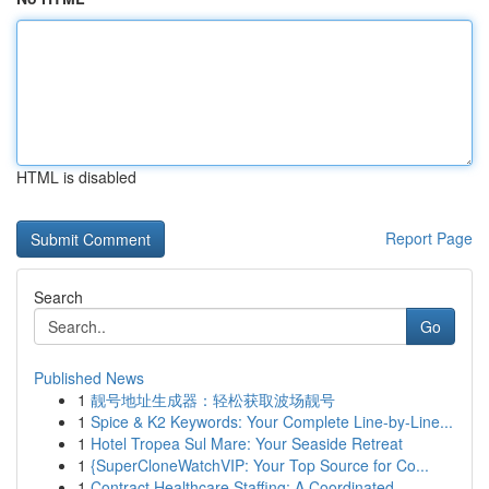
HTML is disabled
Report Page
Search
Go
Published News
1
靓号地址生成器：轻松获取波场靓号
1
Spice & K2 Keywords: Your Complete Line-by-Line...
1
Hotel Tropea Sul Mare: Your Seaside Retreat
1
{SuperCloneWatchVIP: Your Top Source for Co...
1
Contract Healthcare Staffing: A Coordinated...