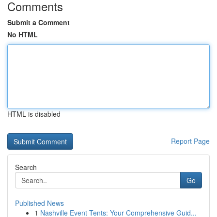
Comments
Submit a Comment
No HTML
HTML is disabled
Report Page
Search
Go
Published News
1
Nashville Event Tents: Your Comprehensive Guid...