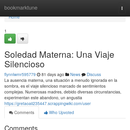
Home
bookmarktune
Togg
navi
Home
1
Soledad Materna: Una Viaje
Silencioso
flynnlwmr595779
81 days ago
News
Discuss
La ausencia materna, una situación a menudo ignorada en la
sombra, es el viaje silencioso marcado de sentimientos
complejas. Numerosas madres, debido diversas circunstancias,
experimentan este abandono, un angustia
https://gretaoaii235447.scrappingwiki.com/user
Comments
Who Upvoted
Comments