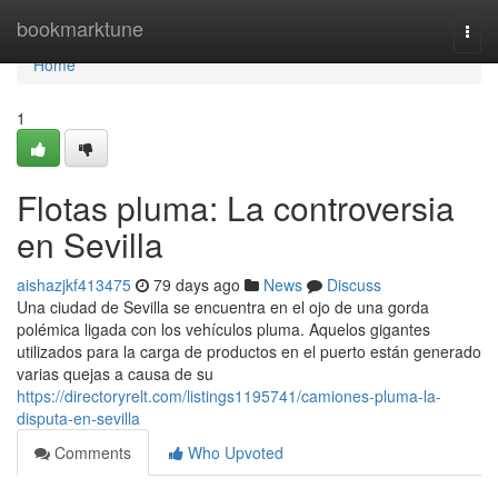
Home
bookmarktune
Togg
navi
Home
1
Flotas pluma: La controversia
en Sevilla
aishazjkf413475
79 days ago
News
Discuss
Una ciudad de Sevilla se encuentra en el ojo de una gorda
polémica ligada con los vehículos pluma. Aquelos gigantes
utilizados para la carga de productos en el puerto están generado
varias quejas a causa de su
https://directoryrelt.com/listings1195741/camiones-pluma-la-
disputa-en-sevilla
Comments
Who Upvoted