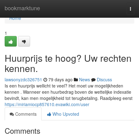
Home
bookmarktune
Togg
navi
Home
1
Huurprijs te hoog? Uw rechten
kennen.
lawsonyzdc326751
79 days ago
News
Discuss
Is een huurprijs wellicht te veel? Het moet uw mogelijkheden
kennen . Wanneer een huurbedrag boven de wettelijke indexatie
bevindt, kan men mogelijkheid tot terugbetaling. Raadpleeg eerst
https://miriamiocp857610.evawiki.com/user
Comments
Who Upvoted
Comments