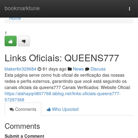
Home
bookmarktune
Togg
navi
Home
1
Links Oficiais: QUEENS777
blakeribr329684
81 days ago
News
Discuss
Esta página serve como hub oficial de verificação das nossas
redes e perfis externos, garantindo que você está seguindo os
canais oficiais da queens777 Canais Verificados: Website Oficial:
https://aishayqnl807768.isblog.net/links-oficiais-queens777-
57297368
Comments
Who Upvoted
Comments
Submit a Comment