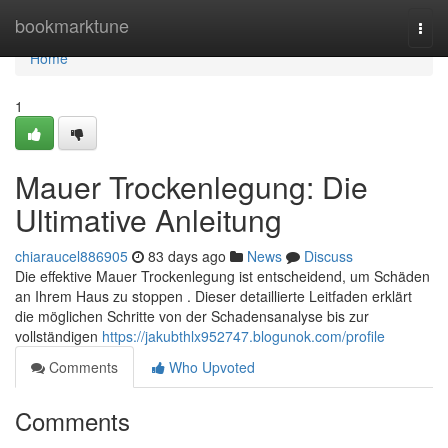
Home
bookmarktune
Togg
navi
Home
1
Mauer Trockenlegung: Die
Ultimative Anleitung
chiaraucel886905
83 days ago
News
Discuss
Die effektive Mauer Trockenlegung ist entscheidend, um Schäden
an Ihrem Haus zu stoppen . Dieser detaillierte Leitfaden erklärt
die möglichen Schritte von der Schadensanalyse bis zur
vollständigen
https://jakubthlx952747.blogunok.com/profile
Comments
Who Upvoted
Comments