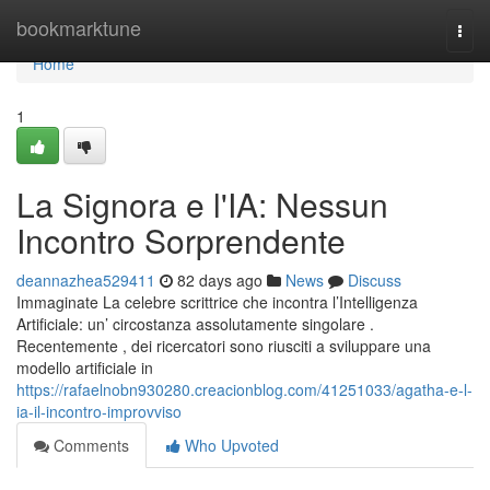
Home
bookmarktune
Togg
navi
Home
1
La Signora e l'IA: Nessun
Incontro Sorprendente
deannazhea529411
82 days ago
News
Discuss
Immaginate La celebre scrittrice che incontra l’Intelligenza
Artificiale: un’ circostanza assolutamente singolare .
Recentemente , dei ricercatori sono riusciti a sviluppare una
modello artificiale in
https://rafaelnobn930280.creacionblog.com/41251033/agatha-e-l-
ia-il-incontro-improvviso
Comments
Who Upvoted