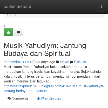
Home
bookmarktune
Togg
navi
Home
1
Musik Yahudiym: Jantung
Budaya dan Spiritual
donnaydro733914
83 days ago
News
Discuss
Musik kaum Yahudi Yahudiym bukan sekadar irama; ia
merupakan jantung tradisi dan keyakinan mereka. Sejak dahulu
kala , musik ini terus bertumbuh menjadi simbol mendalam dari
warisan mereka. Dari lagu-lagu
https://sairakpba015435.blogdun.com/41941014/musik-yahudiym-
jantung-budaya-dan-spiritual
Comments
Who Upvoted