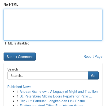
No HTML
HTML is disabled
Report Page
Search
Go
Published News
1
Andean Gamefowl : A Legacy of Might and Tradition
1
St. Petersburg Sliding Doors Repairs for Patio ...
1
{Big777: Panduan Lengkap dan Link Resmi
1
Finding the Ideal Office Furnishings Vendo...