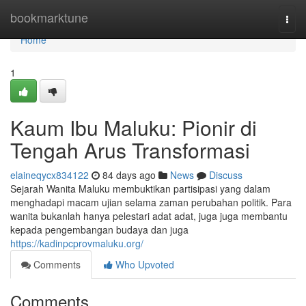
Home
bookmarktune
Togg
navi
Home
1
Kaum Ibu Maluku: Pionir di
Tengah Arus Transformasi
elaineqycx834122
84 days ago
News
Discuss
Sejarah Wanita Maluku membuktikan partisipasi yang dalam
menghadapi macam ujian selama zaman perubahan politik. Para
wanita bukanlah hanya pelestari adat adat, juga juga membantu
kepada pengembangan budaya dan juga
https://kadinpcprovmaluku.org/
Comments
Who Upvoted
Comments