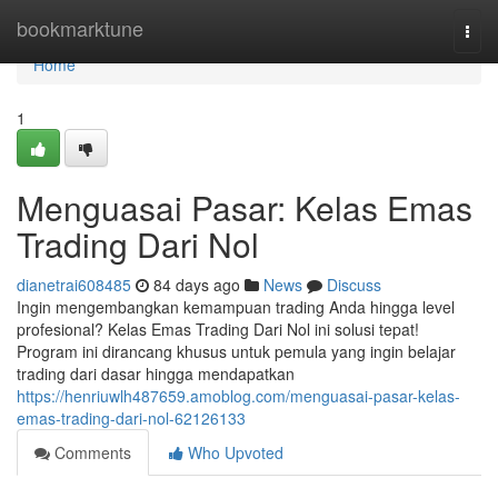
Home
bookmarktune
Togg
navi
Home
1
Menguasai Pasar: Kelas Emas
Trading Dari Nol
dianetrai608485
84 days ago
News
Discuss
Ingin mengembangkan kemampuan trading Anda hingga level
profesional? Kelas Emas Trading Dari Nol ini solusi tepat!
Program ini dirancang khusus untuk pemula yang ingin belajar
trading dari dasar hingga mendapatkan
https://henriuwlh487659.amoblog.com/menguasai-pasar-kelas-
emas-trading-dari-nol-62126133
Comments
Who Upvoted