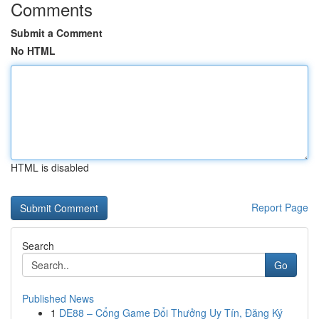
Comments
Submit a Comment
No HTML
HTML is disabled
Report Page
Search
Go
Published News
1
DE88 – Cổng Game Đổi Thưởng Uy Tín, Đăng Ký