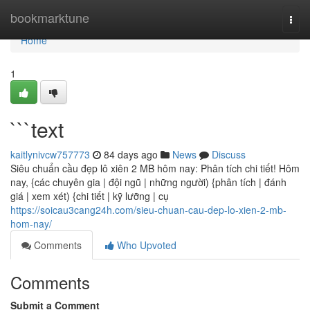
Home
bookmarktune
Togg
navi
Home
1
```text
kaitlynivcw757773
84 days ago
News
Discuss
Siêu chuẩn cầu đẹp lô xiên 2 MB hôm nay: Phân tích chi tiết! Hôm
nay, {các chuyên gia | đội ngũ | những người) {phân tích | đánh
giá | xem xét) {chi tiết | kỹ lưỡng | cụ
https://soicau3cang24h.com/sieu-chuan-cau-dep-lo-xien-2-mb-
hom-nay/
Comments
Who Upvoted
Comments
Submit a Comment