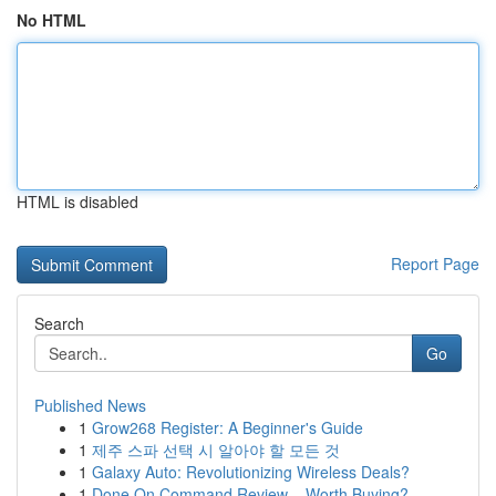
No HTML
HTML is disabled
Report Page
Search
Go
Published News
1
Grow268 Register: A Beginner's Guide
1
제주 스파 선택 시 알아야 할 모든 것
1
Galaxy Auto: Revolutionizing Wireless Deals?
1
Done On Command Review – Worth Buying?