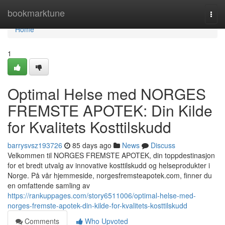
Home
bookmarktune
Togg
navi
Home
1
Optimal Helse med NORGES
FREMSTE APOTEK: Din Kilde
for Kvalitets Kosttilskudd
barrysvsz193726
85 days ago
News
Discuss
Velkommen til NORGES FREMSTE APOTEK, din toppdestinasjon
for et bredt utvalg av innovative kosttilskudd og helseprodukter i
Norge. På vår hjemmeside, norgesfremsteapotek.com, finner du
en omfattende samling av
https://rankuppages.com/story6511006/optimal-helse-med-
norges-fremste-apotek-din-kilde-for-kvalitets-kosttilskudd
Comments
Who Upvoted