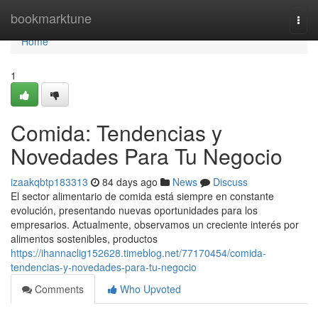
Home
bookmarktune
Togg
navi
Home
1
Comida: Tendencias y
Novedades Para Tu Negocio
izaakqbtp183313
84 days ago
News
Discuss
El sector alimentario de comida está siempre en constante
evolución, presentando nuevas oportunidades para los
empresarios. Actualmente, observamos un creciente interés por
alimentos sostenibles, productos
https://ihannaclig152628.timeblog.net/77170454/comida-
tendencias-y-novedades-para-tu-negocio
Comments
Who Upvoted