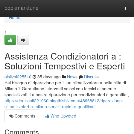
Home
bookmarktune
Togg
navi
Home
1
Assistenza Condizionatori a :
Soluzioni Tempestivi e Esperti
oisitzxi225510
85 days ago
News
Discuss
Hai bisogno di riparazione per il tuo climatizzatore a nella città di
Milano ? Garantiamo interventi veloci con tecnici altamente
specializzati. La nostra riparazione per condizionatori è garantita ,
https://deniscnlt221060.blogthisbiz.com/48968812/riparazione-
climatizzatori-a-milano-servizi-rapidi-e-qualificati
Comments
Who Upvoted
Comments