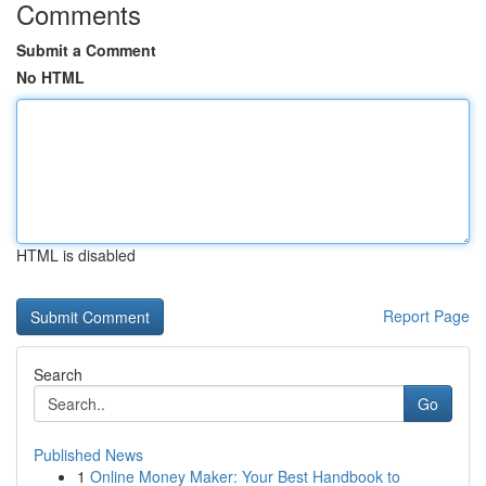
Comments
Submit a Comment
No HTML
HTML is disabled
Report Page
Search
Go
Published News
1
Online Money Maker: Your Best Handbook to