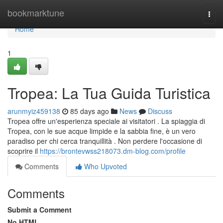
Home
bookmarktune
Togg
navi
Home
1
Tropea: La Tua Guida Turistica
arunmyiz459138
85 days ago
News
Discuss
Tropea offre un'esperienza speciale ai visitatori . La spiaggia di
Tropea, con le sue acque limpide e la sabbia fine, è un vero
paradiso per chi cerca tranquillità . Non perdere l'occasione di
scoprire il
https://brontevwss218073.dm-blog.com/profile
Comments
Who Upvoted
Comments
Submit a Comment
No HTML