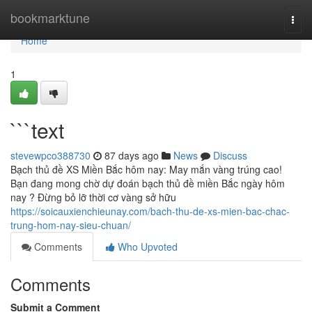
Home
bookmarktune
Togg
navi
Home
1
```text
stevewpco388730
87 days ago
News
Discuss
Bạch thủ đề XS Miền Bắc hôm nay: May mắn vàng trúng cao!
Bạn đang mong chờ dự đoán bạch thủ đề miền Bắc ngày hôm
nay ? Đừng bỏ lỡ thời cơ vàng sở hữu
https://soicauxienchieunay.com/bach-thu-de-xs-mien-bac-chac-
trung-hom-nay-sieu-chuan/
Comments
Who Upvoted
Comments
Submit a Comment