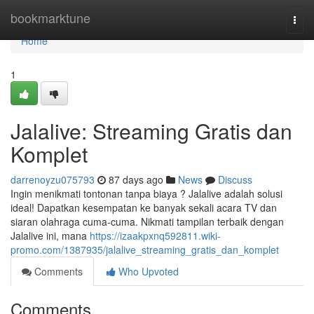
Home
bookmarktune
Togg
navi
Home
1
Jalalive: Streaming Gratis dan
Komplet
darrenoyzu075793
87 days ago
News
Discuss
Ingin menikmati tontonan tanpa biaya ? Jalalive adalah solusi
ideal! Dapatkan kesempatan ke banyak sekali acara TV dan
siaran olahraga cuma-cuma. Nikmati tampilan terbaik dengan
Jalalive ini, mana
https://izaakpxnq592811.wiki-
promo.com/1387935/jalalive_streaming_gratis_dan_komplet
Comments
Who Upvoted
Comments