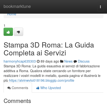
Home
bookmarktune
Togg
navi
Home
1
Stampa 3D Roma: La Guida
Completa ai Servizi
harmonyhcap635303
89 days ago
News
Discuss
Stampa 3D Roma: La guida esaustiva ai servizi di fabbricazione
additiva a Roma. Qualora stiate cercando un fornitore per
realizzare i vostri modelli in metallo, questa pagina vi illustrerà le
più
https://alvinwvto018196.bloggip.com/profile
Comments
Who Upvoted
Comments