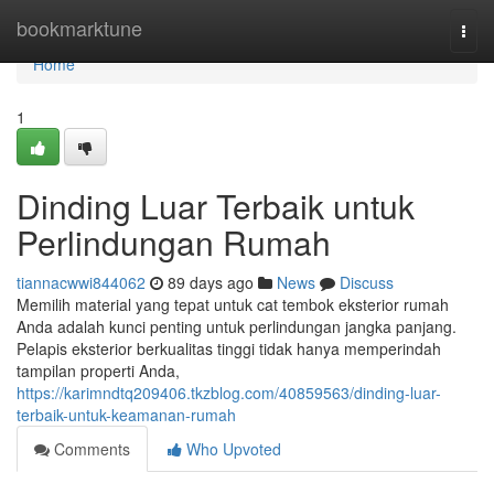
Home
bookmarktune
Togg
navi
Home
1
Dinding Luar Terbaik untuk
Perlindungan Rumah
tiannacwwi844062
89 days ago
News
Discuss
Memilih material yang tepat untuk cat tembok eksterior rumah
Anda adalah kunci penting untuk perlindungan jangka panjang.
Pelapis eksterior berkualitas tinggi tidak hanya memperindah
tampilan properti Anda,
https://karimndtq209406.tkzblog.com/40859563/dinding-luar-
terbaik-untuk-keamanan-rumah
Comments
Who Upvoted