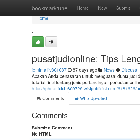
Home
bookmarktune
Home
New
Submit
Home
1
pusatjudionline: Tips L
jemimafliv861687
87 days ago
News
Discuss
Apakah Anda penasaran untuk menguasai dunia judi di
tutorial rinci tentang jenis pertandingan perjudian on
https://phoenixixhj609729.wikipublicist.com/6181626
Comments
Who Upvoted
Comments
Submit a Comment
No HTML