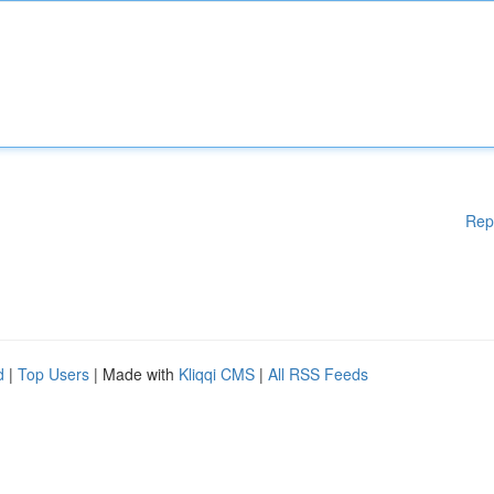
Rep
d
|
Top Users
| Made with
Kliqqi CMS
|
All RSS Feeds