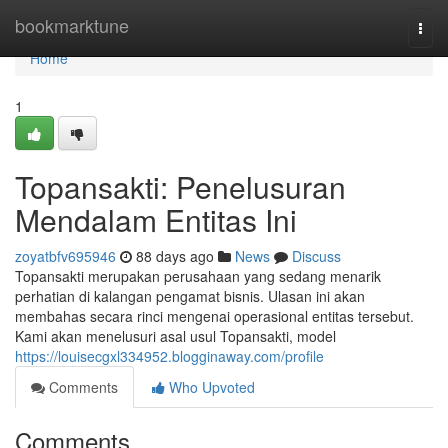
Home
bookmarktune
Togg
navi
Home
1
Topansakti: Penelusuran
Mendalam Entitas Ini
zoyatbfv695946
88 days ago
News
Discuss
Topansakti merupakan perusahaan yang sedang menarik
perhatian di kalangan pengamat bisnis. Ulasan ini akan
membahas secara rinci mengenai operasional entitas tersebut.
Kami akan menelusuri asal usul Topansakti, model
https://louisecgxl334952.blogginaway.com/profile
Comments
Who Upvoted
Comments