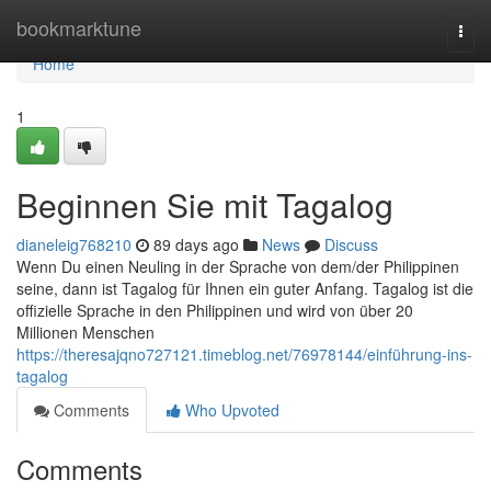
Home
bookmarktune
Togg
navi
Home
1
Beginnen Sie mit Tagalog
dianeleig768210
89 days ago
News
Discuss
Wenn Du einen Neuling in der Sprache von dem/der Philippinen
seine, dann ist Tagalog für Ihnen ein guter Anfang. Tagalog ist die
offizielle Sprache in den Philippinen und wird von über 20
Millionen Menschen
https://theresajqno727121.timeblog.net/76978144/einführung-ins-
tagalog
Comments
Who Upvoted
Comments