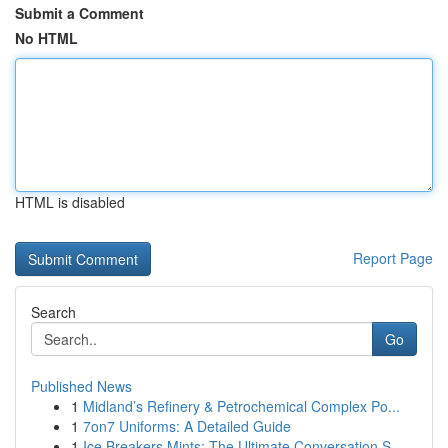
Submit a Comment
No HTML
HTML is disabled
Report Page
Search
Go
Published News
1
Midland’s Refinery & Petrochemical Complex Po...
1
7on7 Uniforms: A Detailed Guide
1
Ice Breakers Mints: The Ultimate Conversation S...