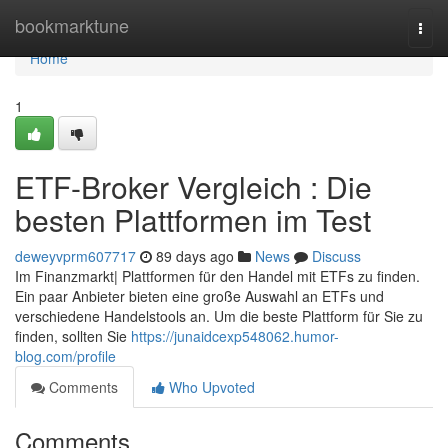
Home
bookmarktune
Togg
navi
Home
1
ETF-Broker Vergleich : Die
besten Plattformen im Test
deweyvprm607717
89 days ago
News
Discuss
Im Finanzmarkt| Plattformen für den Handel mit ETFs zu finden.
Ein paar Anbieter bieten eine große Auswahl an ETFs und
verschiedene Handelstools an. Um die beste Plattform für Sie zu
finden, sollten Sie
https://junaidcexp548062.humor-
blog.com/profile
Comments
Who Upvoted
Comments