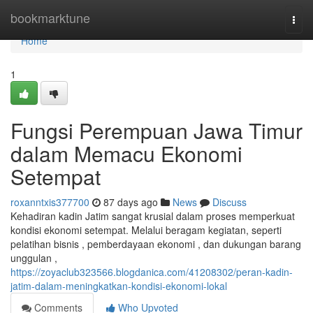
Home
bookmarktune
Togg
navi
Home
1
Fungsi Perempuan Jawa Timur
dalam Memacu Ekonomi
Setempat
roxanntxis377700
87 days ago
News
Discuss
Kehadiran kadin Jatim sangat krusial dalam proses memperkuat
kondisi ekonomi setempat. Melalui beragam kegiatan, seperti
pelatihan bisnis , pemberdayaan ekonomi , dan dukungan barang
unggulan ,
https://zoyaclub323566.blogdanica.com/41208302/peran-kadin-
jatim-dalam-meningkatkan-kondisi-ekonomi-lokal
Comments
Who Upvoted