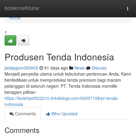
Home
bookmarktune
Togg
navi
Home
1
Produsen Tenda Indonesia
jadapgom283602
91 days ago
News
Discuss
Menjadi penyedia utama untuk kebutuhan pertemuan Anda, Kami
berdedikasi untuk memproduksi tenda premium bagi macam
pelanggan di seluruh negeri. PT. Tenda Indonesia memiliki
beragam pilihan
https://lexiehpet522210.link4blogs.com/62007158/pt-tenda-
indonesia
Comments
Who Upvoted
Comments