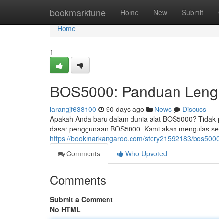
Home
bookmarktune
Home
New
Submit
Home
1
BOS5000: Panduan Leng
larangjf638100
90 days ago
News
Discuss
Apakah Anda baru dalam dunia alat BOS5000? Tidak p
dasar penggunaan BOS5000. Kami akan mengulas selur
https://bookmarkangaroo.com/story21592183/bos5000-
Comments
Who Upvoted
Comments
Submit a Comment
No HTML