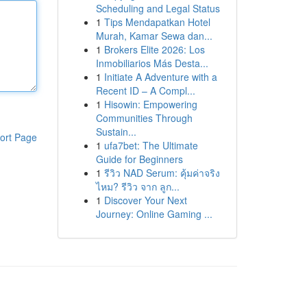
Scheduling and Legal Status
1
Tips Mendapatkan Hotel
Murah, Kamar Sewa dan...
1
Brokers Elite 2026: Los
Inmobiliarios Más Desta...
1
Initiate A Adventure with a
Recent ID – A Compl...
1
Hisowin: Empowering
Communities Through
Sustain...
ort Page
1
ufa7bet: The Ultimate
Guide for Beginners
1
รีวิว NAD Serum: คุ้มค่าจริง
ไหม? รีวิว จาก ลูก...
1
Discover Your Next
Journey: Online Gaming ...