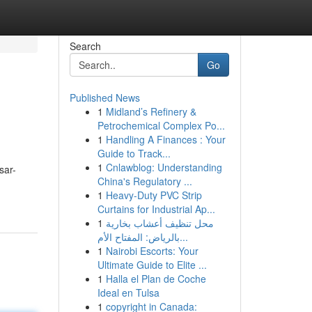
Search
Go
Published News
1
Midland’s Refinery &
Petrochemical Complex Po...
1
Handling A Finances : Your
Guide to Track...
1
Cnlawblog: Understanding
sar-
China's Regulatory ...
1
Heavy-Duty PVC Strip
Curtains for Industrial Ap...
1
محل تنظيف أعشاب بخارية
بالرياض: المفتاح الأم...
1
Nairobi Escorts: Your
Ultimate Guide to Elite ...
1
Halla el Plan de Coche
Ideal en Tulsa
1
copyright in Canada: