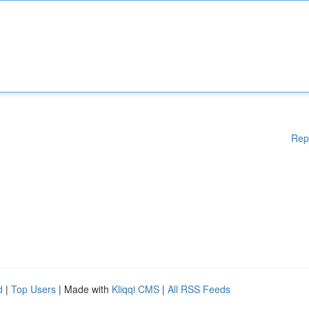
Rep
d
|
Top Users
| Made with
Kliqqi CMS
|
All RSS Feeds