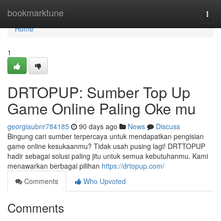
Home
bookmarktune
Togg
navi
Home
1
DRTOPUP: Sumber Top Up
Game Online Paling Oke mu
georgiaubnr784185
90 days ago
News
Discuss
Bingung cari sumber terpercaya untuk mendapatkan pengisian
game online kesukaanmu? Tidak usah pusing lagi! DRTTOPUP
hadir sebagai solusi paling jitu untuk semua kebutuhanmu. Kami
menawarkan berbagai pilihan
https://drtopup.com/
Comments
Who Upvoted
Comments