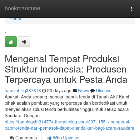
Home
bookmarktune
Togg
navi
Home
1
Mengenal Tempat Produksi
Struktur Indonesia: Produsen
Terpercaya untuk Pesta Anda
hamzahiilq387618
90 days ago
News
Discuss
Apakah Anda sedang mencari pabrik tenda di Tanah Air? Kami
pihak adalah pembuat yang terpercaya dan berdedikasi untuk
menyediakan solusi tenda berkualitas tinggi untuk setiap acara
Saudara. Dengan
https://fanniegxth314774.therainblog.com/39711551/mengenal-
pabrik-tenda-dari-pemasok-dapat-diandalkan-bagi-acara-saudara
Comments
Who Upvoted