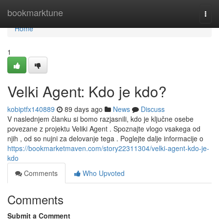
Home
bookmarktune
Togg
navi
Home
1
Velki Agent: Kdo je kdo?
kobiptfx140889
89 days ago
News
Discuss
V naslednjem članku si bomo razjasnili, kdo je ključne osebe
povezane z projektu Veliki Agent . Spoznajte vlogo vsakega od
njih , od so nujni za delovanje tega . Poglejte dalje informacije o
https://bookmarketmaven.com/story22311304/velki-agent-kdo-je-
kdo
Comments
Who Upvoted
Comments
Submit a Comment