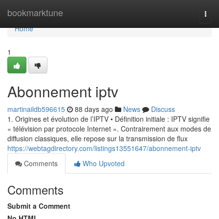
Home
bookmarktune
Togg
navi
Home
1
Abonnement iptv
martinaildb596615
88 days ago
News
Discuss
1. Origines et évolution de l’IPTV • Définition initiale : IPTV signifie
« télévision par protocole Internet ». Contrairement aux modes de
diffusion classiques, elle repose sur la transmission de flux
https://webtagdirectory.com/listings13551647/abonnement-iptv
Comments
Who Upvoted
Comments
Submit a Comment
No HTML