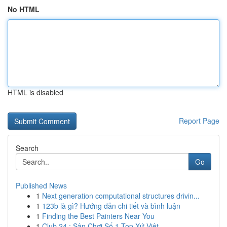
No HTML
HTML is disabled
Report Page
Search
Go
Published News
1
Next generation computational structures drivin...
1
123b là gì? Hướng dẫn chi tiết và bình luận
1
Finding the Best Painters Near You
1
Club 24 : Sân Chơi Số 1 Top Xứ Việt