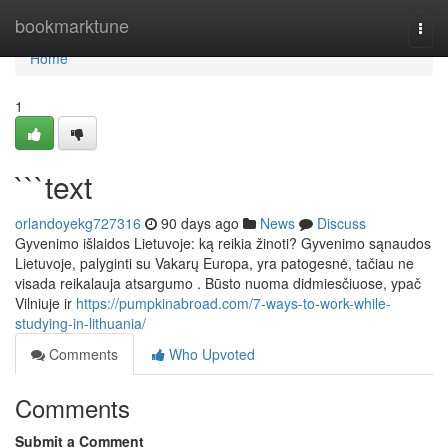
Home
bookmarktune
Togg
navi
Home
1
```text
orlandoyekg727316
90 days ago
News
Discuss
Gyvenimo išlaidos Lietuvoje: ką reikia žinoti? Gyvenimo sąnaudos
Lietuvoje, palyginti su Vakarų Europa, yra patogesnė, tačiau ne
visada reikalauja atsargumo . Būsto nuoma didmiesčiuose, ypač
Vilniuje ir
https://pumpkinabroad.com/7-ways-to-work-while-
studying-in-lithuania/
Comments
Who Upvoted
Comments
Submit a Comment