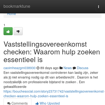
Home
bookmarktune
Togg
navi
Home
1
Vaststellingsovereenkomst
checken: Waarom hulp zoeken
essentieel is
caoimheazgm038930
89 days ago
News
Discuss
Een vaststellingsovereenkomst controleren kan lastig zijn, zeker
als jij niet ervaring nodig op dit van arbeidsrecht . Daarom is het
noodzakelijk om professionele bijstand te zoeken . Een
gekwalificeerde
https://bouchesocial.com/story23731742/vaststellingsovereenkomst-
checken-waarom-hulp-zoeken-essentieel-is
Comments
Who Upvoted