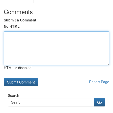
Comments
Submit a Comment
No HTML
HTML is disabled
Report Page
Search
Go