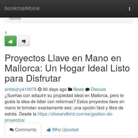
Home
bookmarktune
Togg
navi
Home
1
Proyectos Llave en Mano en
Mallorca: Un Hogar Ideal Listo
para Disfrutar
anitavjny410076
90 days ago
News
Discuss
¿Sueñas con adquirir su propiedad ideal en Mallorca, pero te
gusta la idea de lidiar con reformas? Estos proyectos llave en
mano te brindan exactamente eso: una opción fácil y libre de
estrés. Desde la
https://oliveandbird.com/es/gestion-de-
proyectos/
Comments
Who Upvoted