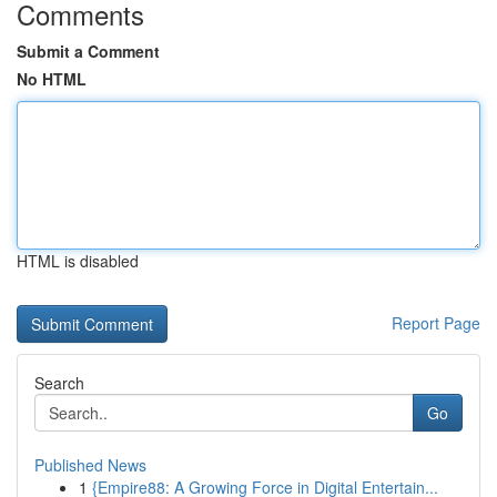
Comments
Submit a Comment
No HTML
HTML is disabled
Report Page
Search
Go
Published News
1
{Empire88: A Growing Force in Digital Entertain...