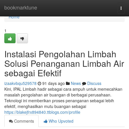
Home
bookmarktune
Togg
navi
Home
1
Instalasi Pengolahan Limbah
Solusi Penanganan Limbah Air
sebagai Efektif
izaakvbqu529578
91 days ago
News
Discuss
Kini, IPAL Limbah hadir sebagai cara ampuh untuk memecahkan
masalah pengolahan air buangan di berbagai perusahaan.
Teknologi ini memberikan proses penanganan sebagai lebih
efektif, menghasilkan mutu buangan sebagai
https://blakejfrx894840.ttblogs.com/profile
Comments
Who Upvoted