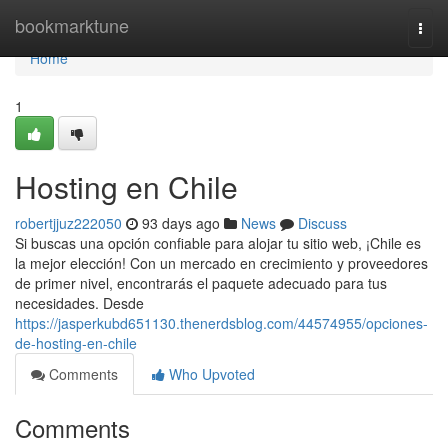
Home
bookmarktune
Togg
navi
Home
1
Hosting en Chile
robertjjuz222050
93 days ago
News
Discuss
Si buscas una opción confiable para alojar tu sitio web, ¡Chile es
la mejor elección! Con un mercado en crecimiento y proveedores
de primer nivel, encontrarás el paquete adecuado para tus
necesidades. Desde
https://jasperkubd651130.thenerdsblog.com/44574955/opciones-
de-hosting-en-chile
Comments
Who Upvoted
Comments