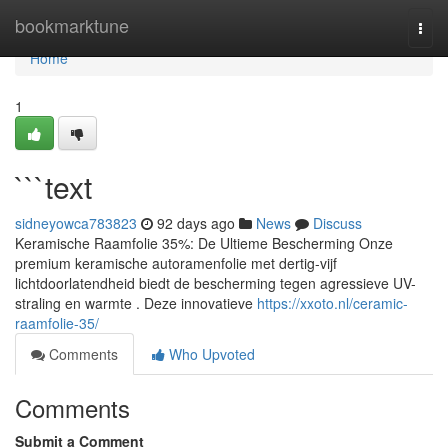
Home
bookmarktune
Togg
navi
Home
1
```text
sidneyowca783823
92 days ago
News
Discuss
Keramische Raamfolie 35%: De Ultieme Bescherming Onze
premium keramische autoramenfolie met dertig-vijf
lichtdoorlatendheid biedt de bescherming tegen agressieve UV-
straling en warmte . Deze innovatieve
https://xxoto.nl/ceramic-
raamfolie-35/
Comments
Who Upvoted
Comments
Submit a Comment